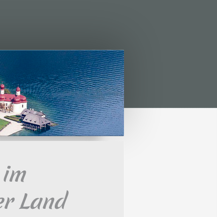
 im
er Land